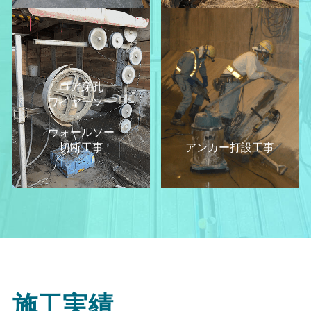
コア穿孔
ワイヤーソー
・
ウォールソー
切断工事
アンカー打設工事
施工実績