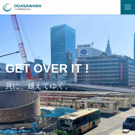
GET OVER IT !
共に、越えてゆく。
Scroll